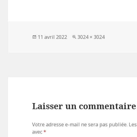
Publié
Taille
11 avril 2022
3024 × 3024
le
réelle
Laisser un commentaire
Votre adresse e-mail ne sera pas publiée.
Les
avec
*