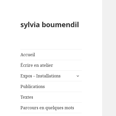
sylvia boumendil
Accueil
Écrire en atelier
ouvrir
Expos – Installations
le
sous-
Publications
menu
Textes
Parcours en quelques mots