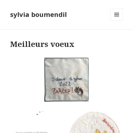
sylvia boumendil
MENU
ET
WIDGETS
Meilleurs voeux