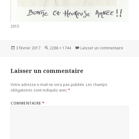
2015
Publié
Taille
sur Voe
3 février 2017
2288 × 1744
Laisser un commentaire
le
réelle
Laisser un commentaire
Votre adresse e-mail ne sera pas publiée.
Les champs
obligatoires sont indiqués avec
*
COMMENTAIRE
*