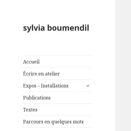
sylvia boumendil
Accueil
Écrire en atelier
ouvrir
Expos – Installations
le
sous-
Publications
menu
Textes
Parcours en quelques mots