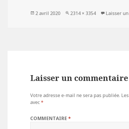
Publié
Taille
2 avril 2020
2314 × 3354
Laisser u
le
réelle
Laisser un commentaire
Votre adresse e-mail ne sera pas publiée.
Les
avec
*
COMMENTAIRE
*