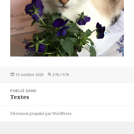
Publié
Taille
15 octobre 2025
576 × 576
le
réelle
Navigation
PUBLIÉ DANS
de
Textes
l’article
Fièrement propulsé par WordPress