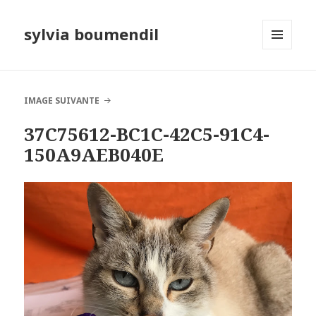
sylvia boumendil
MENU
ET
WIDGETS
IMAGE SUIVANTE
37C75612-BC1C-42C5-91C4-
150A9AEB040E