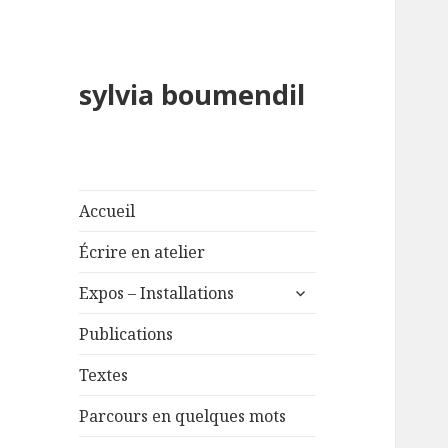
sylvia boumendil
Accueil
Écrire en atelier
ouvrir
Expos – Installations
le
sous-
Publications
menu
Textes
Parcours en quelques mots