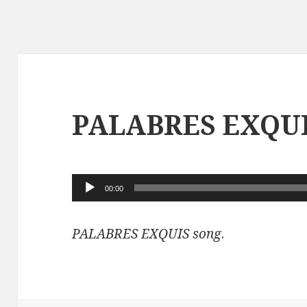
PALABRES EXQUI
Lecteur
00:00
audio
PALABRES EXQUIS song
.