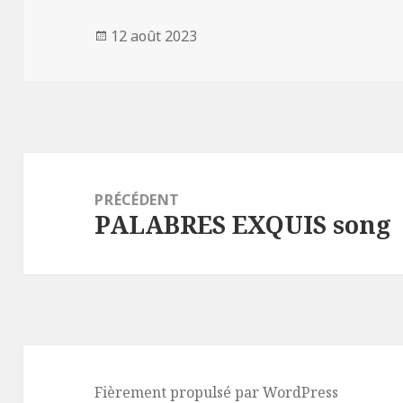
Publié
12 août 2023
le
Navigation
de
PRÉCÉDENT
PALABRES EXQUIS song
l’article
Article
précédent :
Fièrement propulsé par WordPress