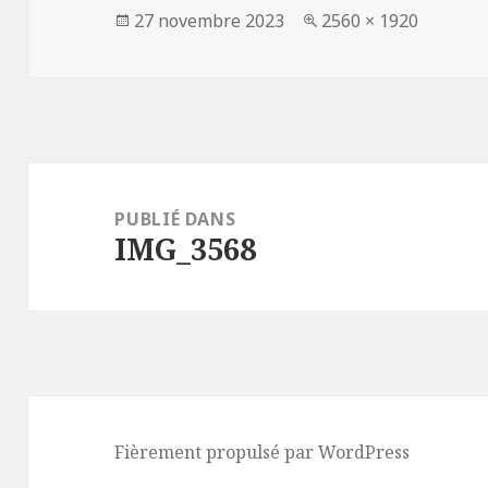
Publié
Taille
27 novembre 2023
2560 × 1920
le
réelle
Navigation
de
PUBLIÉ DANS
IMG_3568
l’article
Fièrement propulsé par WordPress