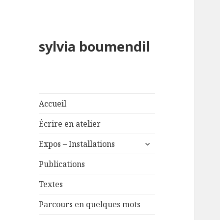
sylvia boumendil
Accueil
Écrire en atelier
ouvrir
Expos – Installations
le
sous-
Publications
menu
Textes
Parcours en quelques mots