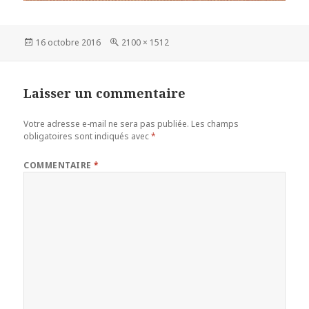
Publié
Taille
16 octobre 2016
2100 × 1512
le
réelle
Laisser un commentaire
Votre adresse e-mail ne sera pas publiée.
Les champs
obligatoires sont indiqués avec
*
COMMENTAIRE
*