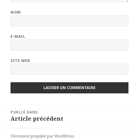
NOM
E-MAIL
SITE WEB
Navigation
PUBLIÉ DANS
de
Article précédent
l’article
Fièrement propulsé par WordPress