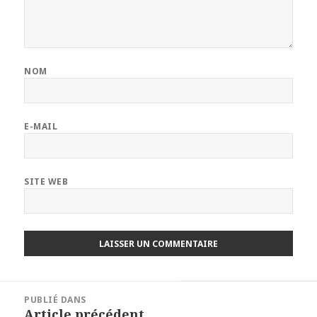
NOM
E-MAIL
SITE WEB
Navigation
PUBLIÉ DANS
de
Article précédent