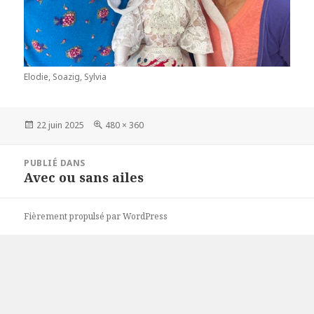
Elodie, Soazig, Sylvia
Publié
Taille
22 juin 2025
480 × 360
le
réelle
Navigation
PUBLIÉ DANS
de
Avec ou sans ailes
l’article
Fièrement propulsé par WordPress