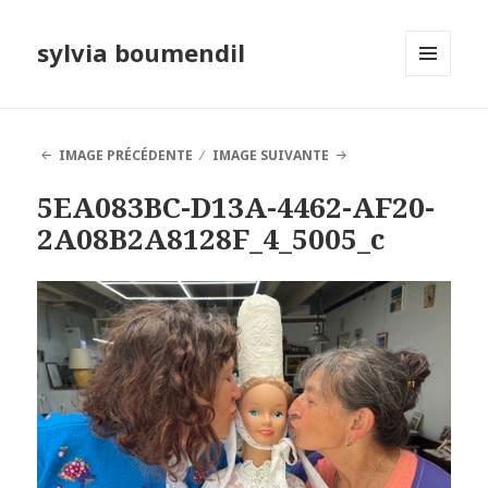
sylvia boumendil
MENU
ET
WIDGETS
IMAGE PRÉCÉDENTE
IMAGE SUIVANTE
5EA083BC-D13A-4462-AF20-
2A08B2A8128F_4_5005_c