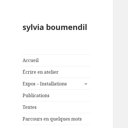
sylvia boumendil
Accueil
Écrire en atelier
ouvrir
Expos – Installations
le
sous-
Publications
menu
Textes
Parcours en quelques mots