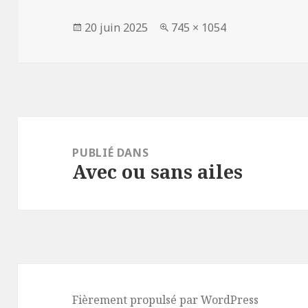
Publié
Taille
20 juin 2025
745 × 1054
le
réelle
Navigation
de
PUBLIÉ DANS
Avec ou sans ailes
l’article
Fièrement propulsé par WordPress